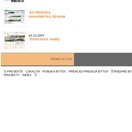
Architektúra,
stavebníctvo, bývanie
04.10.2007
Trend extra reality
TERMS OF USE
O PROJEKTE
|
LOKALITA
|
PONUKA BYTOV
|
PREHĽAD PREDAJA BYTOV
|
ŠTANDARD B
PROJEKTY
|
INDEX
|