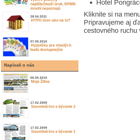
Hotel Pongráco
najdôležitejší úrok, RPMN
mnohí nepoznajú
Kliknite si na menu
28.04.2011
HYPO úver-ako na to?
Pripravujeme aj ďa
cestovného ruchu v
07.09.2010
Hypotéky pre mladých
budú dostupnejšie
Napísali o nás
06.05.2010
Moja Žilina
17.02.2009
Stavebníctvo a bývanie 2
17.02.2009
Stavebníctvo a bývanie 1