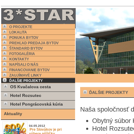
O PROJEKTE
LOKALITA
PONUKA BYTOV
PREHĽAD PREDAJA BYTOV
ŠTANDARD BYTOV
FOTOGALÉRIA
KONTAKTY
NAPÍSALI O NÁS
FINANCOVANIE BYTOV
ZAUJÍMAVÉ LINKY
ĎALŠIE PROJEKTY
OS Kvačalova cesta
ĎALŠIE PROJEKTY
Hotel Rozsutec
Hotel Pongrácovská kúria
Naša spoločnosť do
Aktuality
Obytný súbor 
04.05.2012
Hotel Rozsutec
Pre Slovákov je pri
výbere pôžičky