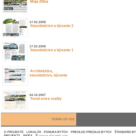
Moja Žilina
17.02.2009
Stavebníctvo a bývanie 2
17.02.2009
Stavebníctvo a bývanie 1
Architektúra,
stavebníctvo, bývanie
04.10.2007
Trend extra reality
TERMS OF USE
O PROJEKTE
|
LOKALITA
|
PONUKA BYTOV
|
PREHĽAD PREDAJA BYTOV
|
ŠTANDARD B
PROJEKTY
|
INDEX
|
popup dyn-web.com