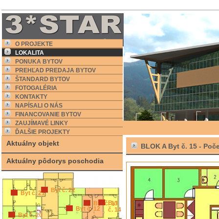
O PROJEKTE
LOKALITA
PONUKA BYTOV
PREHĽAD PREDAJA BYTOV
ŠTANDARD BYTOV
FOTOGALÉRIA
KONTAKTY
NAPÍSALI O NÁS
FINANCOVANIE BYTOV
ZAUJÍMAVÉ LINKY
ĎALŠIE PROJEKTY
Aktuálny objekt
BLOK A Byt č. 15 -
Poče
Aktuálny pôdorys poschodia
Byt č. 22
Byt č. 21
Byt
Byt č. 13
Byt č. 12
č. 14
Byt č. 20