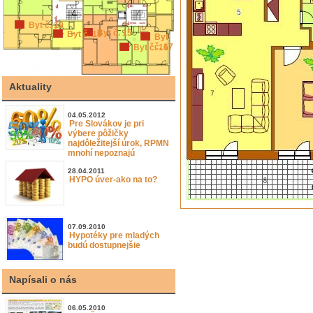
Byt č. 19
Byt č. 15
Byt č. 18
Byt
č. 17
Byt č. 16
Aktuality
04.05.2012
Pre Slovákov je pri
výbere pôžičky
najdôležitejší úrok, RPMN
mnohí nepoznajú
28.04.2011
HYPO úver-ako na to?
07.09.2010
Hypotéky pre mladých
budú dostupnejšie
Napísali o nás
06.05.2010