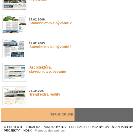
17.02.2009
Stavebníctvo a bývanie 2
17.02.2009
Stavebníctvo a bývanie 1
Architektúra,
stavebníctvo, bývanie
04.10.2007
Trend extra reality
TERMS OF USE
O PROJEKTE
|
LOKALITA
|
PONUKA BYTOV
|
PREHĽAD PREDAJA BYTOV
|
ŠTANDARD B
PROJEKTY
|
INDEX
|
popup dyn-web.com