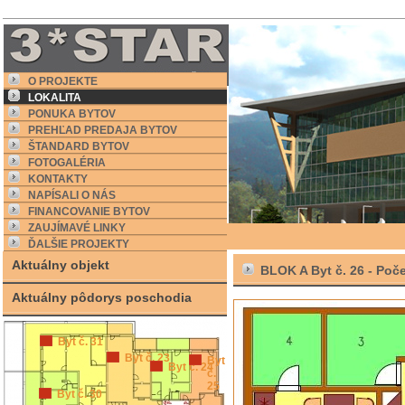
O PROJEKTE
LOKALITA
PONUKA BYTOV
PREHĽAD PREDAJA BYTOV
ŠTANDARD BYTOV
FOTOGALÉRIA
KONTAKTY
NAPÍSALI O NÁS
FINANCOVANIE BYTOV
ZAUJÍMAVÉ LINKY
ĎALŠIE PROJEKTY
Aktuálny objekt
BLOK A Byt č. 26 -
Poče
Aktuálny pôdorys poschodia
Byt č. 31
Byt č. 23
Byt
Byt č. 24
č.
25
Byt č. 30