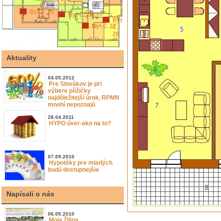
Byt č. 29
Byt č. 26
Byt
Byt č. 27
č.
28
Aktuality
04.05.2012
Pre Slovákov je pri
výbere pôžičky
najdôležitejší úrok, RPMN
mnohí nepoznajú
28.04.2011
HYPO úver-ako na to?
07.09.2010
Hypotéky pre mladých
budú dostupnejšie
Napísali o nás
06.05.2010
Moja Žilina