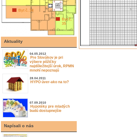
Byt č. 34
Byt č.
35
Aktuality
04.05.2012
Pre Slovákov je pri
výbere pôžičky
najdôležitejší úrok, RPMN
mnohí nepoznajú
28.04.2011
HYPO úver-ako na to?
07.09.2010
Hypotéky pre mladých
budú dostupnejšie
Napísali o nás