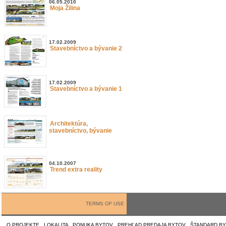
06.05.2010
Moja Žilina
17.02.2009
Stavebníctvo a bývanie 2
17.02.2009
Stavebníctvo a bývanie 1
Architektúra,
stavebníctvo, bývanie
04.10.2007
Trend extra reality
TERMS OF USE
O PROJEKTE
|
LOKALITA
|
PONUKA BYTOV
|
PREHĽAD PREDAJA BYTOV
|
ŠTANDARD B