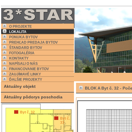
O PROJEKTE
LOKALITA
PONUKA BYTOV
PREHĽAD PREDAJA BYTOV
ŠTANDARD BYTOV
FOTOGALÉRIA
KONTAKTY
NAPÍSALI O NÁS
FINANCOVANIE BYTOV
ZAUJÍMAVÉ LINKY
ĎALŠIE PROJEKTY
Aktuálny objekt
BLOK A Byt č. 32 -
Poče
Aktuálny pôdorys poschodia
Byt č. 32
Byt č.
33