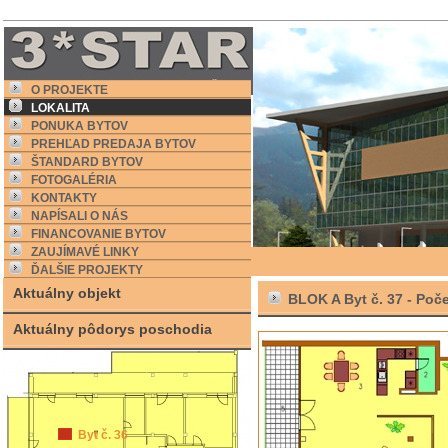
O PROJEKTE
LOKALITA
PONUKA BYTOV
PREHĽAD PREDAJA BYTOV
ŠTANDARD BYTOV
FOTOGALÉRIA
KONTAKTY
NAPÍSALI O NÁS
FINANCOVANIE BYTOV
ZAUJÍMAVÉ LINKY
ĎALŠIE PROJEKTY
Aktuálny objekt
BLOK A Byt č. 37 -
Poče
Aktuálny pôdorys poschodia
Byt č. 36