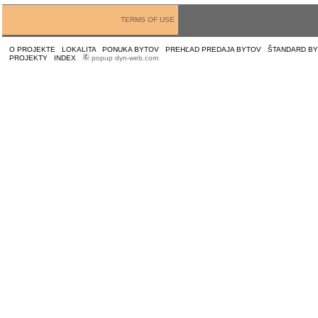
TERMS OF USE
O PROJEKTE
|
LOKALITA
|
PONUKA BYTOV
|
PREHĽAD PREDAJA BYTOV
|
ŠTANDARD B
PROJEKTY
|
INDEX
|
popup dyn-web.com