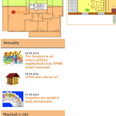
Byt č. 40
Aktuality
04.05.2012
Pre Slovákov je pri
výbere pôžičky
najdôležitejší úrok, RPMN
mnohí nepoznajú
28.04.2011
HYPO úver-ako na to?
07.09.2010
Hypotéky pre mladých
budú dostupnejšie
Napísali o nás