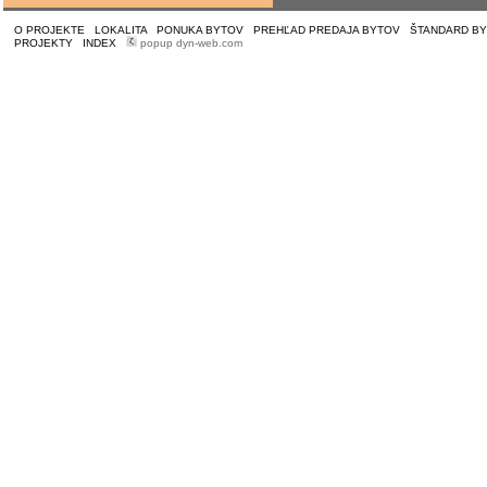
O PROJEKTE
|
LOKALITA
|
PONUKA BYTOV
|
PREHĽAD PREDAJA BYTOV
|
ŠTANDARD B
PROJEKTY
|
INDEX
|
popup dyn-web.com