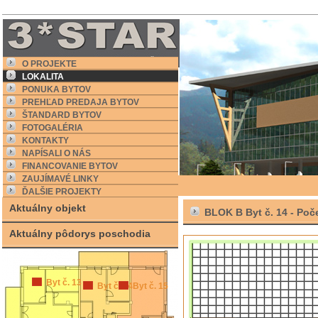
O PROJEKTE
LOKALITA
PONUKA BYTOV
PREHĽAD PREDAJA BYTOV
ŠTANDARD BYTOV
FOTOGALÉRIA
KONTAKTY
NAPÍSALI O NÁS
FINANCOVANIE BYTOV
ZAUJÍMAVÉ LINKY
ĎALŠIE PROJEKTY
Aktuálny objekt
BLOK B Byt č. 14 -
Poče
Aktuálny pôdorys poschodia
Byt č. 13
Byt č. 14
Byt č. 15