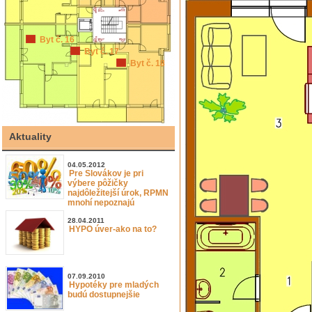
Byt č. 16
Byt č. 17
Byt č. 18
Aktuality
04.05.2012
Pre Slovákov je pri
výbere pôžičky
najdôležitejší úrok, RPMN
mnohí nepoznajú
28.04.2011
HYPO úver-ako na to?
07.09.2010
Hypotéky pre mladých
budú dostupnejšie