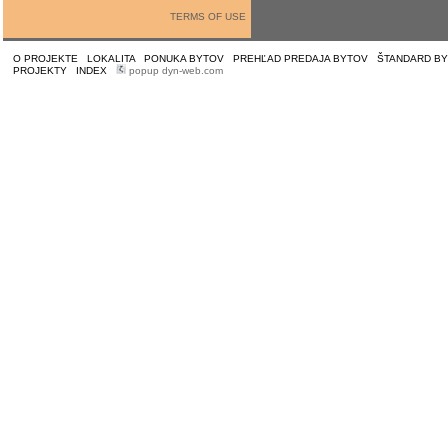
TERMS OF USE
O PROJEKTE
|
LOKALITA
|
PONUKA BYTOV
|
PREHĽAD PREDAJA BYTOV
|
ŠTANDARD B
PROJEKTY
|
INDEX
|
popup dyn-web.com