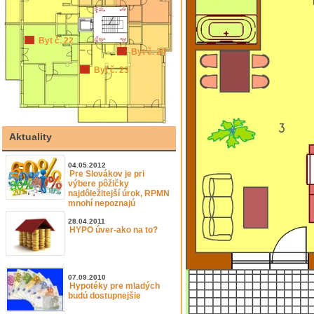
Byt č. 22
Byt č. 24
Byt č. 23
Aktuality
04.05.2012
Pre Slovákov je pri
výbere pôžičky
najdôležitejší úrok, RPMN
mnohí nepoznajú
28.04.2011
HYPO úver-ako na to?
07.09.2010
Hypotéky pre mladých
budú dostupnejšie