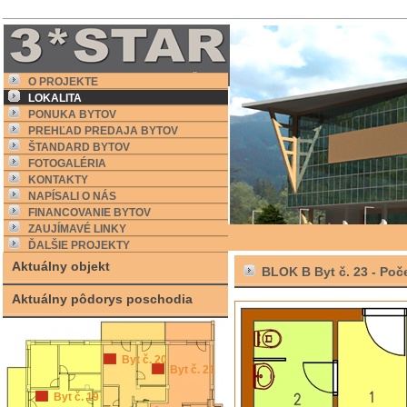
O PROJEKTE
LOKALITA
PONUKA BYTOV
PREHĽAD PREDAJA BYTOV
ŠTANDARD BYTOV
FOTOGALÉRIA
KONTAKTY
NAPÍSALI O NÁS
FINANCOVANIE BYTOV
ZAUJÍMAVÉ LINKY
ĎALŠIE PROJEKTY
Aktuálny objekt
BLOK B Byt č. 23 -
Poče
Aktuálny pôdorys poschodia
Byt č. 20
Byt č. 21
Byt č. 19