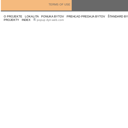
TERMS OF USE
O PROJEKTE
|
LOKALITA
|
PONUKA BYTOV
|
PREHĽAD PREDAJA BYTOV
|
ŠTANDARD B
PROJEKTY
|
INDEX
|
popup dyn-web.com