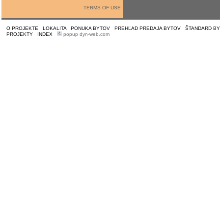
TERMS OF USE
O PROJEKTE
|
LOKALITA
|
PONUKA BYTOV
|
PREHĽAD PREDAJA BYTOV
|
ŠTANDARD B
PROJEKTY
|
INDEX
|
popup dyn-web.com