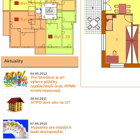
Byt č. 25
Byt č. 27
Byt č. 28
Aktuality
04.05.2012
Pre Slovákov je pri
výbere pôžičky
najdôležitejší úrok, RPMN
mnohí nepoznajú
28.04.2011
HYPO úver-ako na to?
07.09.2010
Hypotéky pre mladých
budú dostupnejšie