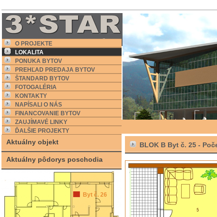
O PROJEKTE
LOKALITA
PONUKA BYTOV
PREHĽAD PREDAJA BYTOV
ŠTANDARD BYTOV
FOTOGALÉRIA
KONTAKTY
NAPÍSALI O NÁS
FINANCOVANIE BYTOV
ZAUJÍMAVÉ LINKY
ĎALŠIE PROJEKTY
Aktuálny objekt
BLOK B Byt č. 25 -
Poče
Aktuálny pôdorys poschodia
Byt č. 26