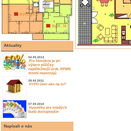
Byt č. 35
Byt č. 36
Aktuality
04.05.2012
Pre Slovákov je pri
výbere pôžičky
najdôležitejší úrok, RPMN
mnohí nepoznajú
28.04.2011
HYPO úver-ako na to?
07.09.2010
Hypotéky pre mladých
budú dostupnejšie
Napísali o nás