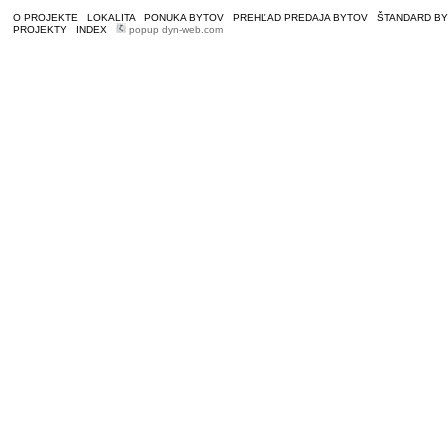
O PROJEKTE
|
LOKALITA
|
PONUKA BYTOV
|
PREHĽAD PREDAJA BYTOV
|
ŠTANDARD B
PROJEKTY
|
INDEX
|
popup dyn-web.com