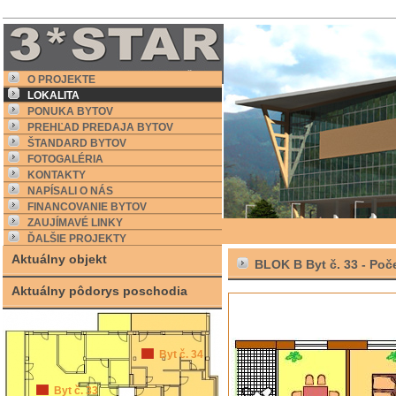
O PROJEKTE
LOKALITA
PONUKA BYTOV
PREHĽAD PREDAJA BYTOV
ŠTANDARD BYTOV
FOTOGALÉRIA
KONTAKTY
NAPÍSALI O NÁS
FINANCOVANIE BYTOV
ZAUJÍMAVÉ LINKY
ĎALŠIE PROJEKTY
Aktuálny objekt
BLOK B Byt č. 33 -
Poče
Aktuálny pôdorys poschodia
Byt č. 34
Byt č. 33