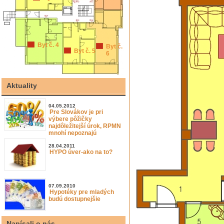
Byt č. 4
Byt č.
Byt č. 5
6
Aktuality
04.05.2012
Pre Slovákov je pri
výbere pôžičky
najdôležitejší úrok, RPMN
mnohí nepoznajú
28.04.2011
HYPO úver-ako na to?
07.09.2010
Hypotéky pre mladých
budú dostupnejšie
Napísali o nás