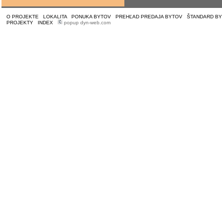
O PROJEKTE
|
LOKALITA
|
PONUKA BYTOV
|
PREHĽAD PREDAJA BYTOV
|
ŠTANDARD B
PROJEKTY
|
INDEX
|
popup dyn-web.com