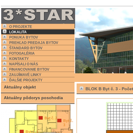
O PROJEKTE
LOKALITA
PONUKA BYTOV
PREHĽAD PREDAJA BYTOV
ŠTANDARD BYTOV
FOTOGALÉRIA
KONTAKTY
NAPÍSALI O NÁS
FINANCOVANIE BYTOV
ZAUJÍMAVÉ LINKY
ĎALŠIE PROJEKTY
Aktuálny objekt
BLOK B Byt č. 3 -
Počet
Aktuálny pôdorys poschodia
Byt č. 2
Byt č.
3
Byt č. 1