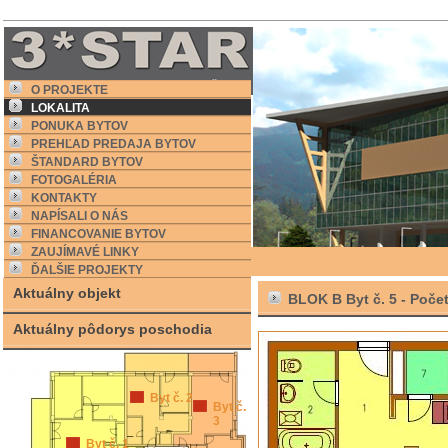
O PROJEKTE
LOKALITA
PONUKA BYTOV
PREHĽAD PREDAJA BYTOV
ŠTANDARD BYTOV
FOTOGALÉRIA
KONTAKTY
NAPÍSALI O NÁS
FINANCOVANIE BYTOV
ZAUJÍMAVÉ LINKY
ĎALŠIE PROJEKTY
Aktuálny objekt
BLOK B Byt č. 5 -
Počet
Aktuálny pôdorys poschodia
Byt č. 2
Byt č.
3
Byt č. 1