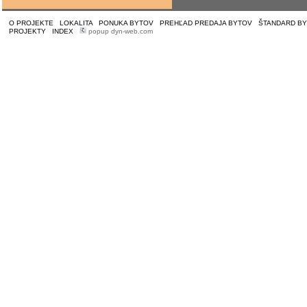
O PROJEKTE
|
LOKALITA
|
PONUKA BYTOV
|
PREHĽAD PREDAJA BYTOV
|
ŠTANDARD B
PROJEKTY
|
INDEX
|
popup dyn-web.com