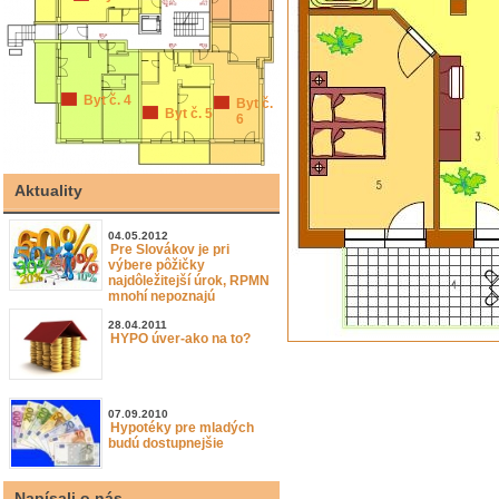
Byt č. 4
Byt č.
Byt č. 5
6
Aktuality
04.05.2012
Pre Slovákov je pri
výbere pôžičky
najdôležitejší úrok, RPMN
mnohí nepoznajú
28.04.2011
HYPO úver-ako na to?
07.09.2010
Hypotéky pre mladých
budú dostupnejšie
Napísali o nás