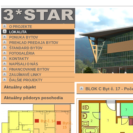
O PROJEKTE
LOKALITA
PONUKA BYTOV
PREHĽAD PREDAJA BYTOV
ŠTANDARD BYTOV
FOTOGALÉRIA
KONTAKTY
NAPÍSALI O NÁS
FINANCOVANIE BYTOV
ZAUJÍMAVÉ LINKY
ĎALŠIE PROJEKTY
Aktuálny objekt
BLOK C Byt č. 17 -
Poče
Aktuálny pôdorys poschodia
Byt č. 14
Byt č.
15