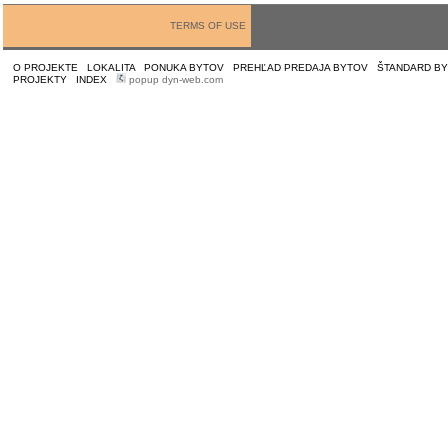
TERMS OF USE
O PROJEKTE
|
LOKALITA
|
PONUKA BYTOV
|
PREHĽAD PREDAJA BYTOV
|
ŠTANDARD B
PROJEKTY
|
INDEX
|
popup dyn-web.com