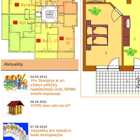
Byt č. 13
Byt č. 16
Byt č.
Byt č. 17
18
Aktuality
04.05.2012
Pre Slovákov je pri
výbere pôžičky
najdôležitejší úrok, RPMN
mnohí nepoznajú
28.04.2011
HYPO úver-ako na to?
07.09.2010
Hypotéky pre mladých
budú dostupnejšie