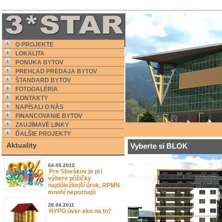
O PROJEKTE
LOKALITA
PONUKA BYTOV
PREHĽAD PREDAJA BYTOV
ŠTANDARD BYTOV
FOTOGALÉRIA
KONTAKTY
NAPÍSALI O NÁS
FINANCOVANIE BYTOV
ZAUJÍMAVÉ LINKY
ĎALŠIE PROJEKTY
Aktuality
Vyberte si BLOK
04.05.2012
Pre Slovákov je pri
výbere pôžičky
najdôležitejší úrok, RPMN
mnohí nepoznajú
28.04.2011
HYPO úver-ako na to?