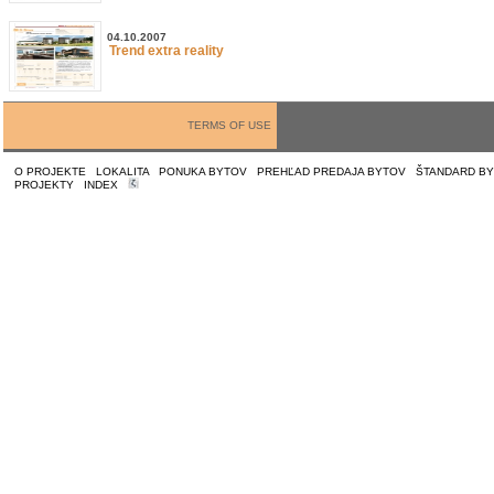
04.10.2007
Trend extra reality
TERMS OF USE
O PROJEKTE
|
LOKALITA
|
PONUKA BYTOV
|
PREHĽAD PREDAJA BYTOV
|
ŠTANDARD B
PROJEKTY
|
INDEX
|